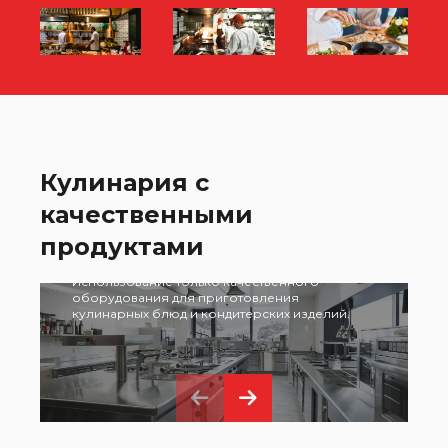
Кулинария с
М
качественными
Самое современное
з
с
продуктами
оборудование
в
п
Использование только качественного
п
оборудования для приготовления
к
кулинарных блюд и кондитерских изделий.
с