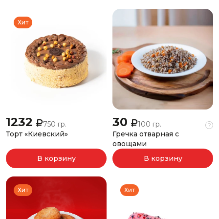
Хит
1232
30
750 гр.
100 гр.
?
Торт «Киевский»
Гречка отварная с
овощами
В корзину
В корзину
Хит
Хит