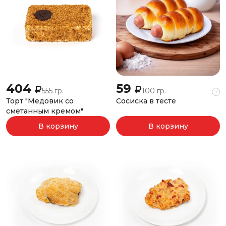
404
59
555 гр.
100 гр.
?
Торт "Медовик со
Сосиска в тесте
сметанным кремом"
В корзину
В корзину