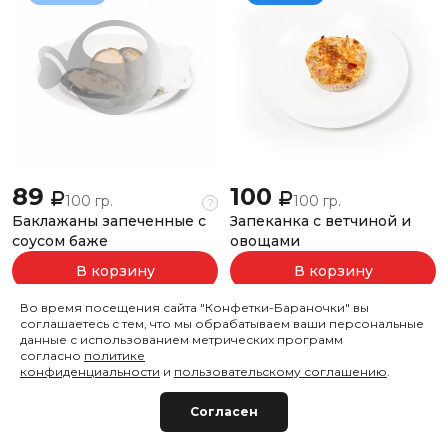
89
100
100 гр.
100 гр.
?
Баклажаны запеченные с
Запеканка с ветчиной и
соусом баже
овощами
В корзину
В корзину
Во время посещения сайта "Конфетки-Бараночки" вы
соглашаетесь с тем, что мы обрабатываем ваши персональные
Хит
Под заказ
Под заказ
данные с использованием метрических программ
согласно
политике
конфиденциальности
и
пользовательскому соглашению
.
Согласен