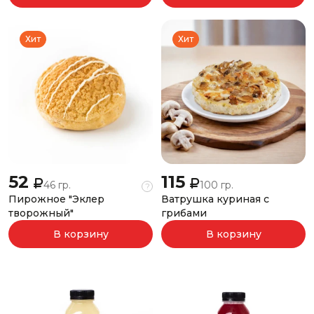
Хит
Хит
52
115
46 гр.
100 гр.
?
Пирожное "Эклер
Ватрушка куриная с
творожный"
грибами
В корзину
В корзину