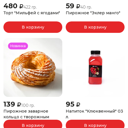
480
59
422 гр.
40 гр.
Торт "Мильфей с ягодами"
Пирожное "Эклер манго"
В корзину
В корзину
Новинка
139
95
100 гр.
Пирожное заварное
Напиток "Клюквенный" 03
кольцо с творожным
л.
кремом
В корзину
В корзину