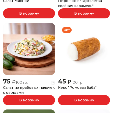
Салат Мясной
Пирожное "Тарталетка
солёная карамель"
В корзину
В корзину
Хит
75
45
100 гр.
100 гр.
?
Салат из крабовых палочек
Кекс "Ромовая баба"
с овощами
В корзину
В корзину