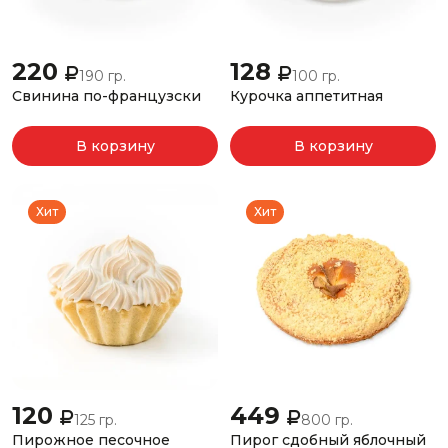
220
128
190 гр.
100 гр.
Свинина по-французски
Курочка аппетитная
В корзину
В корзину
Хит
Хит
120
449
125 гр.
800 гр.
Пирожное песочное
Пирог сдобный яблочный