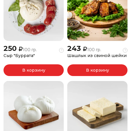
250
243
100 гр.
100 гр.
?
?
Сыр "Буррата"
Шашлык из свиной шейки
В корзину
В корзину