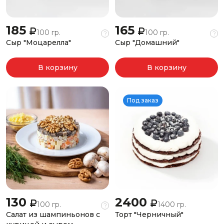
185
165
100 гр.
100 гр.
?
?
Сыр "Моцарелла"
Сыр "Домашний"
В корзину
В корзину
Под заказ
130
2400
100 гр.
1400 гр.
?
Салат из шампиньонов с
Торт "Черничный"