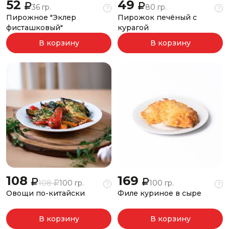
52
49
36 гр.
80 гр.
?
?
Пирожное "Эклер
Пирожок печёный с
фисташковый"
курагой
В корзину
В корзину
108
169
108
100 гр.
100 гр.
?
?
Овощи по-китайски
Филе куриное в сыре
В корзину
В корзину