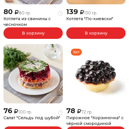
80
139
80 гр.
130 гр.
?
Котлета из свинины с
Котлета "По-киевски"
чесночком
В корзину
В корзину
Хит
76
78
100 гр.
72 гр.
?
Салат "Сельдь под шубой"
Пирожное "Корзиночка" с
чёрной смородиной