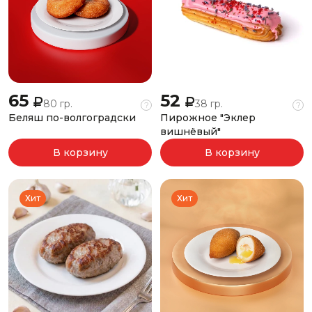
65
52
80 гр.
38 гр.
?
?
Беляш по-волгоградски
Пирожное "Эклер
вишнёвый"
В корзину
В корзину
Хит
Хит