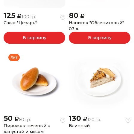
125
80
100 гр.
?
Салат "Цезарь"
Напиток "Облепиховый"
03 л.
В корзину
В корзину
Хит
50
130
60 гр.
120 гр.
?
?
Пирожок печеный с
Блинный
капустой и мясом