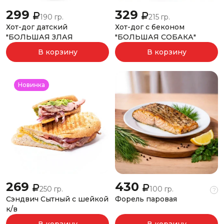
299
329
190 гр.
215 гр.
Хот-дог датский
Хот-дог с беконом
"БОЛЬШАЯ ЗЛАЯ
"БОЛЬШАЯ СОБАКА"
СОБАКА"
В корзину
В корзину
Новинка
269
430
250 гр.
100 гр.
?
Сэндвич Сытный с шейкой
Форель паровая
к/в