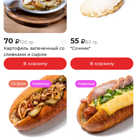
70
55
100 гр.
80 гр.
?
Картофель запеченный со
"Сочник"
сливками и сыром
В корзину
В корзину
Острое
Новинка
Новинка