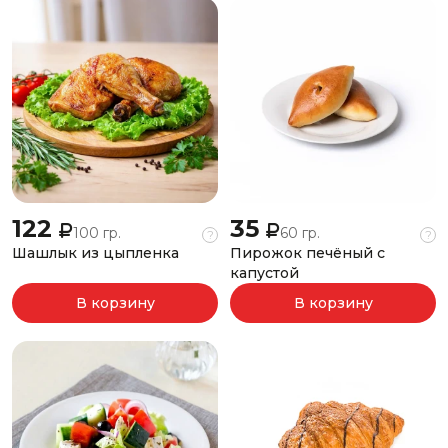
122
35
100 гр.
60 гр.
?
?
Шашлык из цыпленка
Пирожок печёный с
капустой
В корзину
В корзину