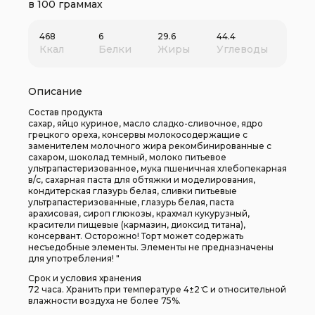
в 100 граммах
468
6
29.6
44.4
Ккал
Белки
Жиры
Углеводы
Описание
Состав продукта
сахар, яйцо куриное, масло сладко-сливочное, ядро
грецкого ореха, консервы молокосодержащие с
заменителем молочного жира рекомбинированные с
сахаром, шоколад темный, молоко питьевое
ультрапастеризованное, мука пшеничная хлебопекарная
в/с, сахарная паста для обтяжки и моделирования,
кондитерская глазурь белая, сливки питьевые
ультрапастеризованные, глазурь белая, паста
арахисовая, сироп глюкозы, крахмал кукурузный,
красители пищевые (кармазин, диоксид титана),
консервант. Осторожно! Торт может содержать
несъедобные элементы. Элементы не предназначены
для употребления! "
Срок и условия хранения
72 часа. Хранить при температуре 4±2 ̊С и относительной
влажности воздуха не более 75%.